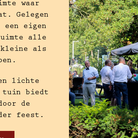
imte waar
at. Gelegen
t een eigen
ruimte alle
 kleine als
pen.
en lichte
 tuin biedt
door de
der feest.