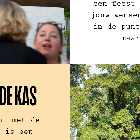
een feest 
jouw wense
in de punt
maar
 DE KAS
nt met de
s is een