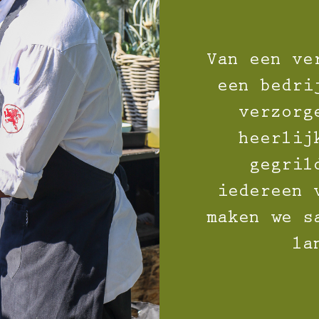
Van een ve
een bedri
verzorg
heerlij
gegril
iedereen 
maken we s
la