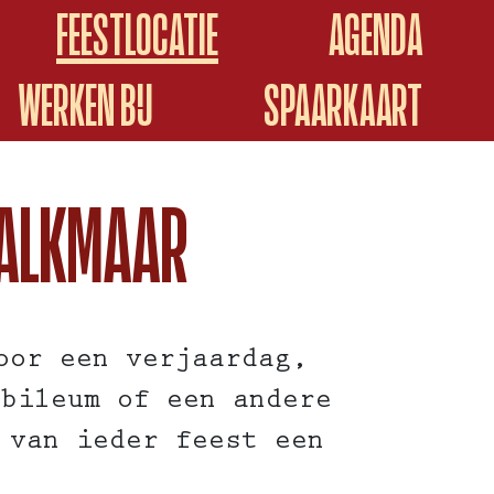
FEESTLOCATIE
AGENDA
WERKEN BIJ
SPAARKAART
N ALKMAAR
or een verjaardag,
ubileum of een andere
 van ieder feest een