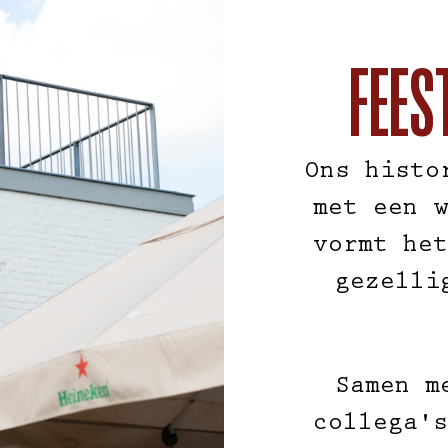
FEES
Ons histo
met een w
vormt het
gezelli
Samen m
collega's