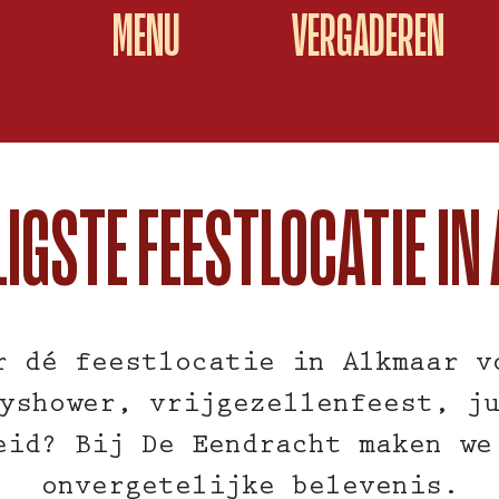
MENU
VERGADEREN
LIGSTE FEESTLOCATIE I
ar dé
feestlocatie in Alkmaar
vo
yshower, vrijgezellenfeest, j
eid? Bij De Eendracht maken we
onvergetelijke belevenis.