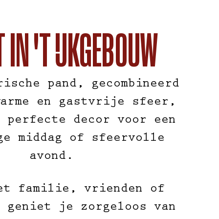
T IN 'T IJKGEBOUW
rische pand, gecombineerd
arme en gastvrije sfeer,
 perfecte decor voor een
ge middag of sfeervolle
avond.
et familie, vrienden of
 geniet je zorgeloos van