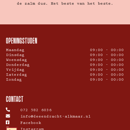
de zalm dus. Het beste van het beste.
OPENINGSTIJDEN
Maandag
09:00 - 00:00
Dinsdag
09:00 - 00:00
Woensdag
09:00 - 00:00
Donderdag
09:00 - 00:00
Vrijdag
09:00 - 00:00
Zaterdag
09:00 - 00:00
Zondag
09:00 - 00:00
CONTACT
072 582 6036
info@deeendracht-alkmaar.nl
Facebook
Instagram