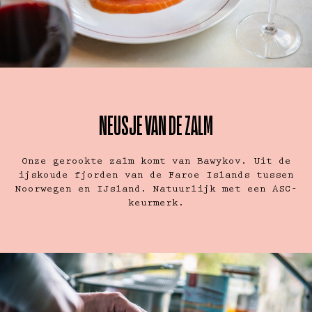
NEUSJE VAN DE ZALM
Onze gerookte zalm komt van Bawykov. Uit de
ijskoude fjorden van de Faroe Islands tussen
Noorwegen en IJsland. Natuurlijk met een ASC-
keurmerk.